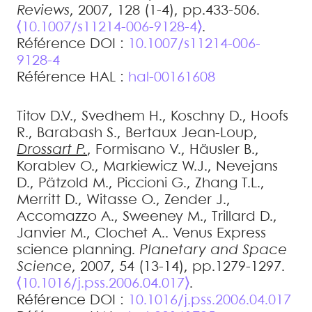
Reviews
, 2007, 128 (1-4), pp.433-506.
⟨10.1007/s11214-006-9128-4⟩
.
Référence DOI :
10.1007/s11214-006-
9128-4
Référence HAL :
hal-00161608
Titov
D.V.
,
Svedhem
H.
,
Koschny
D.
,
Hoofs
R.
,
Barabash
S.
,
Bertaux
Jean-Loup
,
Drossart
P.
,
Formisano
V.
,
Häusler
B.
,
Korablev
O.
,
Markiewicz
W.J.
,
Nevejans
D.
,
Pätzold
M.
,
Piccioni
G.
,
Zhang
T.L.
,
Merritt
D.
,
Witasse
O.
,
Zender
J.
,
Accomazzo
A.
,
Sweeney
M.
,
Trillard
D.
,
Janvier
M.
,
Clochet
A.
.
Venus Express
science planning
.
Planetary and Space
Science
, 2007, 54 (13-14), pp.1279-1297.
⟨10.1016/j.pss.2006.04.017⟩
.
Référence DOI :
10.1016/j.pss.2006.04.017