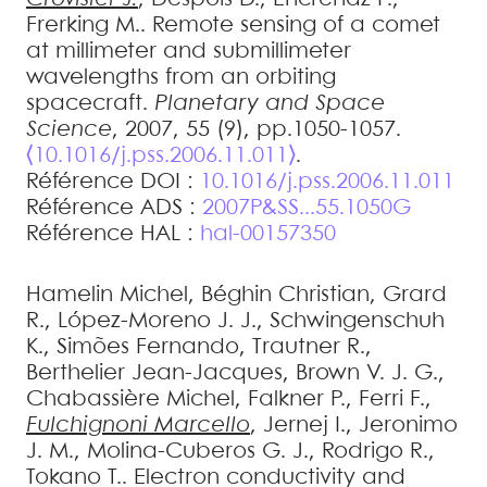
Frerking
M.
.
Remote sensing of a comet
at millimeter and submillimeter
wavelengths from an orbiting
spacecraft
.
Planetary and Space
Science
, 2007, 55 (9), pp.1050-1057.
⟨10.1016/j.pss.2006.11.011⟩
.
Référence DOI :
10.1016/j.pss.2006.11.011
Référence ADS :
2007P&SS...55.1050G
Référence HAL :
hal-00157350
Hamelin
Michel
,
Béghin
Christian
,
Grard
R.
,
López-Moreno
J. J.
,
Schwingenschuh
K.
,
Simões
Fernando
,
Trautner
R.
,
Berthelier
Jean-Jacques
,
Brown
V. J. G.
,
Chabassière
Michel
,
Falkner
P.
,
Ferri
F.
,
Fulchignoni
Marcello
,
Jernej
I.
,
Jeronimo
J. M.
,
Molina-Cuberos
G. J.
,
Rodrigo
R.
,
Tokano
T.
.
Electron conductivity and