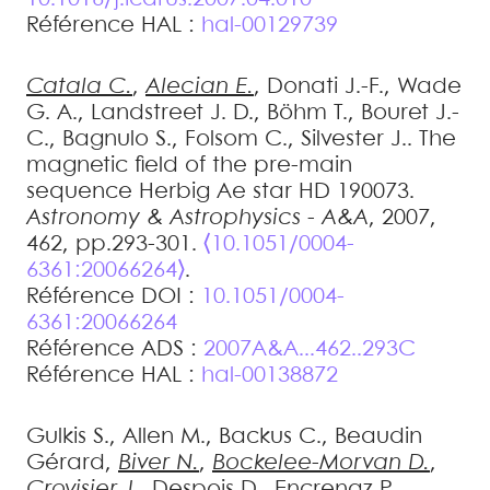
Référence HAL :
hal-00129739
Catala
C.
,
Alecian
E.
,
Donati
J.-F.
,
Wade
G. A.
,
Landstreet
J. D.
,
Böhm
T.
,
Bouret
J.-
C.
,
Bagnulo
S.
,
Folsom
C.
,
Silvester
J.
.
The
magnetic field of the pre-main
sequence Herbig Ae star HD 190073
.
Astronomy & Astrophysics - A&A
, 2007,
462, pp.293-301.
⟨10.1051/0004-
6361:20066264⟩
.
Référence DOI :
10.1051/0004-
6361:20066264
Référence ADS :
2007A&A...462..293C
Référence HAL :
hal-00138872
Gulkis
S.
,
Allen
M.
,
Backus
C.
,
Beaudin
Gérard
,
Biver
N.
,
Bockelee-Morvan
D.
,
Crovisier
J.
,
Despois
D.
,
Encrenaz
P.
,