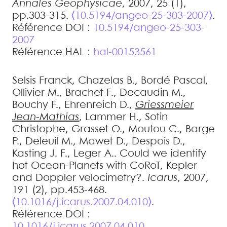
Annales Geophysicae
, 2007, 25 (1),
pp.303-315.
⟨10.5194/angeo-25-303-2007⟩
.
Référence DOI :
10.5194/angeo-25-303-
2007
Référence HAL :
hal-00153561
Selsis
Franck
,
Chazelas
B.
,
Bordé
Pascal
,
Ollivier
M.
,
Brachet
F.
,
Decaudin
M.
,
Bouchy
F.
,
Ehrenreich
D.
,
Griessmeier
Jean-Mathias
,
Lammer
H.
,
Sotin
Christophe
,
Grasset
O.
,
Moutou
C.
,
Barge
P.
,
Deleuil
M.
,
Mawet
D.
,
Despois
D.
,
Kasting
J. F.
,
Leger
A.
.
Could we identify
hot Ocean-Planets with CoRoT, Kepler
and Doppler velocimetry?
.
Icarus
, 2007,
191 (2), pp.453-468.
⟨10.1016/j.icarus.2007.04.010⟩
.
Référence DOI :
10.1016/j.icarus.2007.04.010