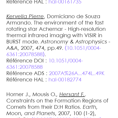
Référence HAL :
hal-00161735
Kervella
Pierre
,
Domiciano de Souza
Armando
.
The environment of the fast
rotating star Achernar - High-resolution
thermal infrared imaging with VISIR in
BURST mode
.
Astronomy & Astrophysics -
A&A
, 2007, 474, pp.49.
⟨10.1051/0004-
6361:20078588⟩
.
Référence DOI :
10.1051/0004-
6361:20078588
Référence ADS :
2007A%26A...474L..49K
Référence HAL :
hal-00182774
Horner
J.
,
Mousis
O.
,
Hersant
F.
.
Constraints on the Formation Regions of
Comets from their D:H Ratios
.
Earth,
Moon, and Planets
, 2007, 100 (1-2),