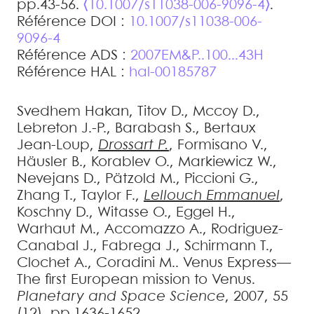
pp.43-56.
⟨10.1007/s11038-006-9096-4⟩
.
Référence DOI :
10.1007/s11038-006-
9096-4
Référence ADS :
2007EM&P..100...43H
Référence HAL :
hal-00185787
Svedhem
Hakan
,
Titov
D.
,
Mccoy
D.
,
Lebreton
J.-P.
,
Barabash
S.
,
Bertaux
Jean-Loup
,
Drossart
P.
,
Formisano
V.
,
Häusler
B.
,
Korablev
O.
,
Markiewicz
W.
,
Nevejans
D.
,
Pätzold
M.
,
Piccioni
G.
,
Zhang
T.
,
Taylor
F.
,
Lellouch
Emmanuel
,
Koschny
D.
,
Witasse
O.
,
Eggel
H.
,
Warhaut
M.
,
Accomazzo
A.
,
Rodriguez-
Canabal
J.
,
Fabrega
J.
,
Schirmann
T.
,
Clochet
A.
,
Coradini
M.
.
Venus Express—
The first European mission to Venus
.
Planetary and Space Science
, 2007, 55
(12), pp.1636-1652.