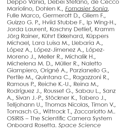
Deppo
Vania
,
Debei
Stefano
,
de Cecco
Mariolino
,
Dohlen
K.
,
Fornasier
Sonia
,
Fulle
Marco
,
Germerott
D.
,
Gliem
F.
,
Guizzo
G. P.
,
Hviid
Stubbe F.
,
Ip
Wing-H.
,
Jorda
Laurent
,
Koschny
Detlief
,
Kramm
Jörg Rainer
,
Kührt
Ekkehard
,
Küppers
Michael
,
Lara
Luisa M.
,
Llebaria
A.
,
López
A.
,
López-Jimenez
A.
,
López-
Moreno
J.
,
Meller
R.
,
Michalik
H.
,
Michelena
M. D.
,
Müller
R.
,
Naletto
Giampiero
,
Origné
A.
,
Parzianello
G.
,
Pertile
M.
,
Quintana
C.
,
Ragazzoni
R.
,
Ramous
P.
,
Reiche
K.-U.
,
Reina
M.
,
Rodríguez
J.
,
Rousset
G.
,
Sabau
L.
,
Sanz
A.
,
Sivan
J.-P.
,
Stöckner
K.
,
Tabero
J.
,
Telljohann
U.
,
Thomas
Nicolas
,
Timon
V.
,
Tomasch
G.
,
Wittrock
T.
,
Zaccariotto
M.
.
OSIRIS – The Scientific Camera System
Onboard Rosetta
.
Space Science