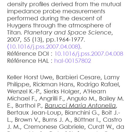
density profiles derived from the mutual
impedance probe measurements
performed during the descent of
Huygens through the atmosphere of
Titan
.
Planetary and Space Science
,
2007, 55 (13), pp.1964-1977.
⟨10.1016/j.pss.2007.04.008⟩
.
Référence DOI :
10.1016/j.pss.2007.04.008
Référence HAL :
hal-00157802
Keller
Horst Uwe
,
Barbieri
Cesare
,
Lamy
Philippe
,
Rickman
Hans
,
Rodrigo
Rafael
,
Wenzel
K.-P.
,
Sierks
Holger
,
A'Hearn
Michael F.
,
Angrilli
F.
,
Angulo
M.
,
Bailey
M.
E.
,
Barthol
P.
,
Barucci
Maria Antonella
,
Bertaux
Jean-Loup
,
Bianchini
G.
,
Boit
J.-
L.
,
Brown
V.
,
Burns
J. A.
,
Büttner
I.
,
Castro
J. M.
,
Cremonese
Gabriele
,
Curdt
W.
,
da