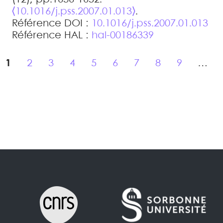
⟨10.1016/j.pss.2007.01.013⟩
.
Référence DOI :
10.1016/j.pss.2007.01.013
Référence HAL :
hal-00186339
1
2
3
4
5
6
7
8
9
…