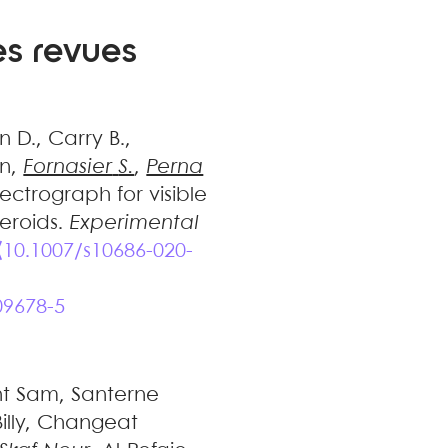
es revues
n
D.
,
Carry
B.
,
en
,
Fornasier
S.
,
Perna
pectrograph for visible
eroids
.
Experimental
⟨10.1007/s10686-020-
09678-5
t
Sam
,
Santerne
illy
,
Changeat