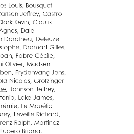
ges
Louis
,
Bousquet
arlson
Jeffrey
,
Castro
Clark
Kevin
,
Cloutis
Agnes
,
Dale
p
Dorothea
,
Deleuze
istophe
,
Dromart
Gilles
,
Joan
,
Fabre
Cécile
,
ni
Olivier
,
Madsen
uben
,
Frydenvang
Jens
,
old
Nicolas
,
Grotzinger
ie
,
Johnson
Jeffrey
,
tonio
,
Lake
James
,
érémie
,
Le Mouélic
rey
,
Leveille
Richard
,
renz
Ralph
,
Martinez-
,
Lucero
Briana
,