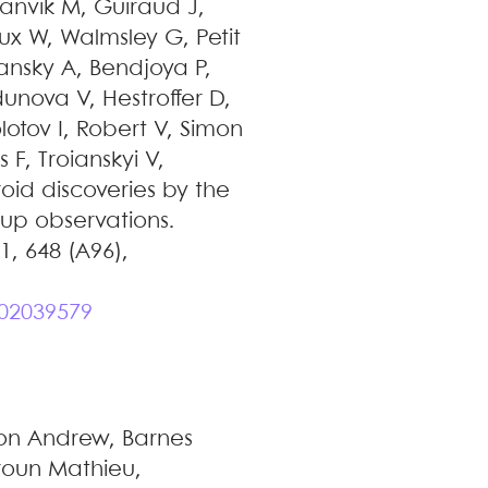
anvik
M
,
Guiraud
J
,
ux
W
,
Walmsley
G
,
Petit
ansky
A
,
Bendjoya
P
,
unova
V
,
Hestroffer
D
,
lotov
I
,
Robert
V
,
Simon
is
F
,
Troianskyi
V
,
roid discoveries by the
w-up observations
.
21, 648 (A96),
202039579
C
on
Andrew
,
Barnes
roun
Mathieu
,