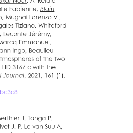
Skaf
Nour
,
Al-Refaie
lle Fabienne
,
Blain
o
,
Mugnai
Lorenzo V.
,
gales
Tiziano
,
Whiteford
,
Leconte
Jérémy
,
Marcq
Emmanuel
,
ann
Ingo
,
Beaulieu
atmospheres of the two
 HD 3167 c with the
 Journal
, 2021, 161 (1),
abc3c8
Berthier
J
,
Tanga
P
,
ivet
J.-P
,
Le van Suu
A
,