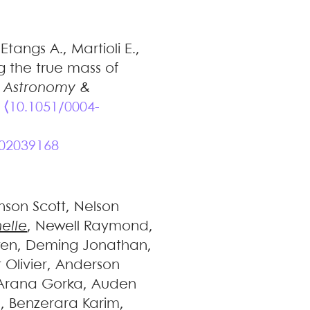
 Etangs
A.
,
Martioli
E.
,
g the true mass of
.
Astronomy &
.
⟨10.1051/0004-
202039168
nson
Scott
,
Nelson
elle
,
Newell
Raymond
,
ven
,
Deming
Jonathan
,
t
Olivier
,
Anderson
Arana
Gorka
,
Auden
h
,
Benzerara
Karim
,