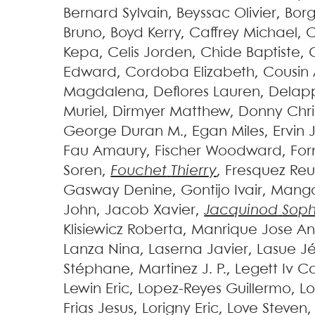
Bernard
Sylvain
,
Beyssac
Olivier
,
Bor
Bruno
,
Boyd
Kerry
,
Caffrey
Michael
,
C
Kepa
,
Celis
Jorden
,
Chide
Baptiste
,
Edward
,
Cordoba
Elizabeth
,
Cousin
Magdalena
,
Deflores
Lauren
,
Delap
Muriel
,
Dirmyer
Matthew
,
Donny
Chr
George Duran
M.
,
Egan
Miles
,
Ervin
Fau
Amaury
,
Fischer
Woodward
,
For
Soren
,
Fouchet
Thierry
,
Fresquez
Re
Gasway
Denine
,
Gontijo
Ivair
,
Mang
John
,
Jacob
Xavier
,
Jacquinod
Soph
Klisiewicz
Roberta
,
Manrique
Jose An
Lanza
Nina
,
Laserna
Javier
,
Lasue
J
Stéphane
,
Martinez
J. P.
,
Legett Iv
Ca
Lewin
Eric
,
Lopez-Reyes
Guillermo
,
Lo
Frias
Jesus
,
Lorigny
Eric
,
Love
Steven