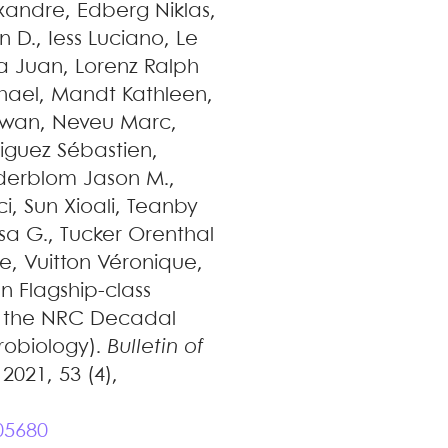
exandre
,
Edberg
Niklas
,
n D.
,
Iess
Luciano
,
Le
a
Juan
,
Lorenz
Ralph
hael
,
Mandt
Kathleen
,
rwan
,
Neveu
Marc
,
iguez
Sébastien
,
derblom
Jason M.
,
ci
,
Sun
Xioali
,
Teanby
sa G.
,
Tucker
Orenthal
ne
,
Vuitton
Véronique
,
n Flagship-class
or the NRC Decadal
robiology)
.
Bulletin of
 2021, 53 (4),
05680