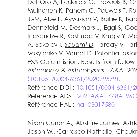
Dell'Oro
A
,
Fedorets
G
,
Frezouls
B
,
Gr
Muinonen
K
,
Panem
C
,
Pauwels
T
,
Ro
J.-M
,
Abe
L
,
Ayvazian
V
,
Baillie
K
,
Bar
Dennefeld
M
,
Desmars
J
,
Eggl
S
,
God
Inasaridze
R
,
Kashuba
V
,
Krugly
Y
,
Mo
A
,
Sokolov
I
,
Souami
D
,
Tarady
V
,
Tar
Vasylenko
V
,
Vernet
D
.
Potential aste
ESA Gaia mission. Results from follo
Astronomy & Astrophysics - A&A
, 20
⟨10.1051/0004-6361/202039579⟩
.
Référence DOI :
10.1051/0004-6361/
Référence ADS :
2021A&A...648A..96
Référence HAL :
hal-03017580
Nixon
Conor A.
,
Abshire
James
,
Asht
Jason W.
,
Carrasco
Nathalie
,
Chouk