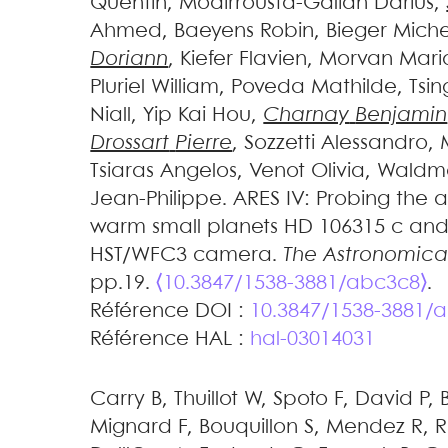
Quentin
,
Modirrousta-Galian
Darius
,
Ahmed
,
Baeyens
Robin
,
Bieger
Miche
Doriann
,
Kiefer
Flavien
,
Morvan
Mari
Pluriel
William
,
Poveda
Mathilde
,
Tsin
Niall
,
Yip
Kai Hou
,
Charnay
Benjamin
Drossart
Pierre
,
Sozzetti
Alessandro
,
Tsiaras
Angelos
,
Venot
Olivia
,
Waldm
Jean-Philippe
.
ARES IV: Probing the 
warm small planets HD 106315 c and
HST/WFC3 camera
.
The Astronomical
pp.19.
⟨10.3847/1538-3881/abc3c8⟩
.
Référence DOI :
10.3847/1538-3881/
Référence HAL :
hal-03014031
Carry
B
,
Thuillot
W
,
Spoto
F
,
David
P
,
Mignard
F
,
Bouquillon
S
,
Mendez
R
,
R