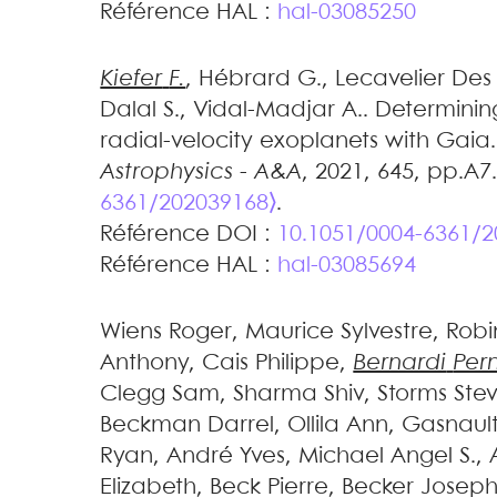
Référence HAL :
hal-03085250
Kiefer
F.
,
Hébrard
G.
,
Lecavelier Des
Dalal
S.
,
Vidal-Madjar
A.
.
Determinin
radial-velocity exoplanets with Gaia
Astrophysics - A&A
, 2021, 645, pp.A7
6361/202039168⟩
.
Référence DOI :
10.1051/0004-6361/
Référence HAL :
hal-03085694
Wiens
Roger
,
Maurice
Sylvestre
,
Robi
Anthony
,
Cais
Philippe
,
Bernardi
Pern
Clegg
Sam
,
Sharma
Shiv
,
Storms
Ste
Beckman
Darrel
,
Ollila
Ann
,
Gasnaul
Ryan
,
André
Yves
,
Michael Angel
S.
,
Elizabeth
,
Beck
Pierre
,
Becker
Josep