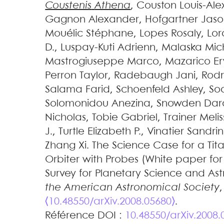
Coustenis
Athena
,
Couston
Louis-Al
Gagnon
Alexander
,
Hofgartner
Jaso
Mouélic
Stéphane
,
Lopes
Rosaly
,
Lor
D.
,
Luspay-Kuti
Adrienn
,
Malaska
Mic
Mastrogiuseppe
Marco
,
Mazarico
E
Perron
Taylor
,
Radebaugh
Jani
,
Rodr
Salama
Farid
,
Schoenfeld
Ashley
,
So
Solomonidou
Anezina
,
Snowden
Dar
Nicholas
,
Tobie
Gabriel
,
Trainer
Melis
J.
,
Turtle
Elizabeth P.
,
Vinatier
Sandri
Zhang
Xi
.
The Science Case for a Tita
Orbiter with Probes (White paper f
Survey for Planetary Science and Ast
the American Astronomical Society
,
⟨10.48550/arXiv.2008.05680⟩
.
Référence DOI :
10.48550/arXiv.2008.