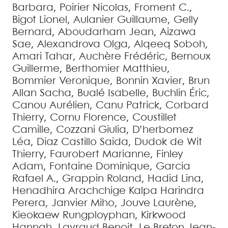
Barbara
,
Poirier
Nicolas
,
Froment
C.
,
Bigot
Lionel
,
Aulanier
Guillaume
,
Gelly
Bernard
,
Aboudarham
Jean
,
Aizawa
Sae
,
Alexandrova
Olga
,
Alqeeq
Soboh
,
Amari
Tahar
,
Auchère
Frédéric
,
Bernoux
Guillerme
,
Berthomier
Matthieu
,
Bommier
Veronique
,
Bonnin
Xavier
,
Brun
Allan
Sacha
,
Bualé
Isabelle
,
Buchlin
Éric
,
Canou
Aurélien
,
Canu
Patrick
,
Corbard
Thierry
,
Cornu
Florence
,
Coustillet
Camille
,
Cozzani
Giulia
,
D’herbomez
Léa
,
Diaz Castillo
Saida
,
Dudok de Wit
Thierry
,
Faurobert
Marianne
,
Finley
Adam
,
Fontaine
Dominique
,
Garcia
Rafael
A.
,
Grappin
Roland
,
Hadid
Lina
,
Henadhira Arachchige Kalpa Harindra
Perera
,
Janvier
Miho
,
Jouve
Laurène
,
Kieokaew
Rungployphan
,
Kirkwood
Hannah
,
Lavraud
Benoit
,
Le Breton
Jean-