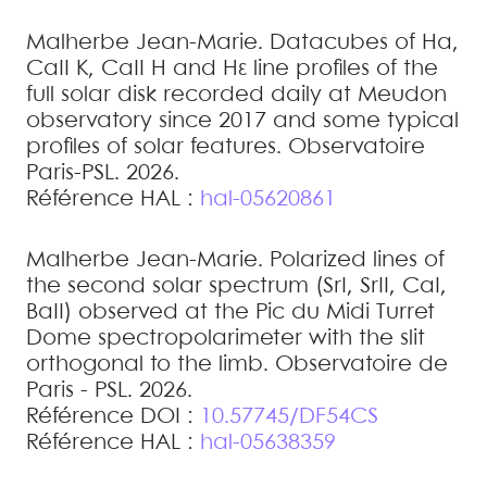
Malherbe
Jean-Marie
.
Datacubes of Hα,
CaII K, CaII H and Hε line profiles of the
full solar disk recorded daily at Meudon
observatory since 2017 and some typical
profiles of solar features
.
Observatoire
Paris-PSL. 2026
.
Référence HAL :
hal-05620861
Malherbe
Jean-Marie
.
Polarized lines of
the second solar spectrum (SrI, SrII, CaI,
BaII) observed at the Pic du Midi Turret
Dome spectropolarimeter with the slit
orthogonal to the limb
.
Observatoire de
Paris - PSL. 2026
.
Référence DOI :
10.57745/DF54CS
Référence HAL :
hal-05638359