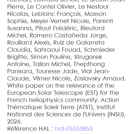
Pierre
,
Le Contel
Olivier
,
Le Nestour
Nicolas
,
Leblanc
François
,
Masson
Sophie
,
Meyer-Vernet
Nicole
,
Parenti
Susanna
,
Pitout
Frédéric
,
Rieutord
Michel
,
Romero Castañeda
Jorge
,
Rouillard
Alexis
,
Ruiz de Galarreta
Claudia
,
Sahraoui
Fouad
,
Schmieder
Brigitte
,
Simon
Pauline
,
Strugarek
Antoine
,
Tallon
Michel
,
Thepthong
Panisara
,
Touresse
Jade
,
Vial
Jean-
Claude
,
Vilmer
Nicole
,
Zaslavsky
Arnaud
.
White paper on the relevance of the
European Solar Telescope (EST) for the
French heliophysics community
.
Action
Thématique Soleil Terre (ATST), Institut
National des Sciences de l'Univers (INSU).
2026
.
Référence HAL :
hal-05553853