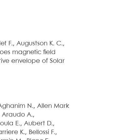
let
F.
,
Augustson
K. C.
,
oes magnetic field
ive envelope of Solar
Aghanim
N.
,
Allen
Mark
,
Araudo
A.
,
oula
E.
,
Aubert
D.
,
arriere
K.
,
Bellossi
F.
,