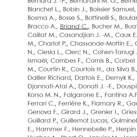
Bernard
J. -P.
,
Bernardini
M. G.
,
Beth
Blanchet
L.
,
Bobin
J.
,
Boissier
Samuel
Bosma
A.
,
Bosse
S.
,
Bottinelli
S.
,
Boula
Bracco
A.
,
Briand
C.
,
Bucher
M.
,
Bua
Caillat
M.
,
Casandjian
J. -M.
,
Caux
E
M.
,
Charlot
P.
,
Chassande-Mottin
E.
,
N.
,
Ciesla
L.
,
Clerc
N.
,
Cohen-Tanugi
Ismaël
,
Combes
F.
,
Comis
B.
,
Corbel
M.
,
Courtin
R.
,
Courtois
H.
,
da Silva
B.
Dallier
Richard
,
Dartois
E.
,
Demyk
K.
,
Djannati-Atai
A.
,
Donati
J. -F.
,
Douspi
Korso
M. N.
,
Falgarone
E.
,
Fantina
A.F
Ferrari
C.
,
Ferrière
K.
,
Flamary
R.
,
Ga
Genova
F.
,
Girard
J.
,
Grenier
I.
,
Grie
Guillard
P.
,
Guillemot
Lucas
,
Gulminell
E.
,
Hammer
F.
,
Hennebelle
P.
,
Herpin