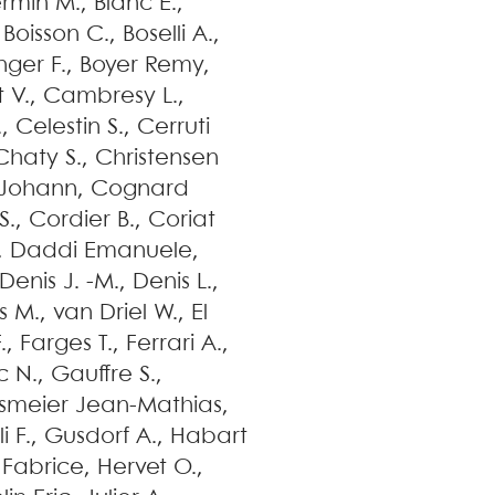
ermin
M.
,
Blanc
E.
,
,
Boisson
C.
,
Boselli
A.
,
nger
F.
,
Boyer
Remy
,
t
V.
,
Cambresy
L.
,
.
,
Celestin
S.
,
Cerruti
Chaty
S.
,
Christensen
Johann
,
Cognard
S.
,
Cordier
B.
,
Coriat
,
Daddi
Emanuele
,
Denis
J. -M.
,
Denis
L.
,
s
M.
,
van Driel
W.
,
El
.
,
Farges
T.
,
Ferrari
A.
,
c
N.
,
Gauffre
S.
,
ssmeier
Jean-Mathias
,
i
F.
,
Gusdorf
A.
,
Habart
Fabrice
,
Hervet
O.
,