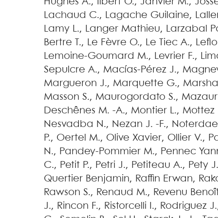
Hughes
A.
,
Ilbert
O.
,
Janvier
M.
,
Josse
Lachaud
C.
,
Lagache
Guilaine
,
Lall
Lamy
L.
,
Langer
Mathieu
,
Larzabal
P
Bertre
T.
,
Le Fèvre
O.
,
Le Tiec
A.
,
Lefl
Lemoine-Goumard
M.
,
Levrier
F.
,
Lim
Sepulcre
A.
,
Macías-Pérez
J.
,
Magnev
Margueron
J.
,
Marquette
G.
,
Marshal
Masson
S.
,
Maurogordato
S.
,
Mazaur
Deschênes
M. -A.
,
Montier
L.
,
Mottez
Nesvadba
N.
,
Nezan
J. -F.
,
Noterda
P.
,
Oertel
M.
,
Olive
Xavier
,
Ollier
V.
,
P
N.
,
Pandey-Pommier
M.
,
Pennec
Yan
C.
,
Petit
P.
,
Petri
J.
,
Petiteau
A.
,
Pety
J
Quertier
Benjamin
,
Raffin
Erwan
,
Rak
Rawson
S.
,
Renaud
M.
,
Revenu
Benoî
J.
,
Rincon
F.
,
Ristorcelli
I.
,
Rodriguez
J.