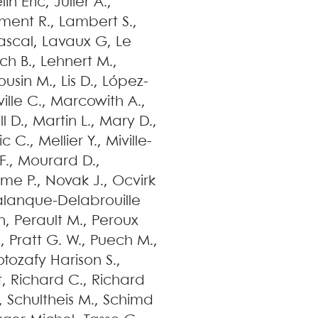
lin
Eric
,
Julier
A.
,
ement
R.
,
Lambert
S.
,
ascal
,
Lavaux
G
,
Le
och
B.
,
Lehnert
M.
,
ousin
M.
,
Lis
D.
,
López-
ille
C.
,
Marcowith
A.
,
l
D.
,
Martin
L.
,
Mary
D.
,
ic
C.
,
Mellier
Y.
,
Miville-
F.
,
Mourard
D.
,
eme
P.
,
Novak
J.
,
Ocvirk
alanque-Delabrouille
n
,
Perault
M.
,
Peroux
.
,
Pratt
G. W.
,
Puech
M.
,
otozafy Harison
S.
,
t
,
Richard
C.
,
Richard
,
Schultheis
M.
,
Schimd