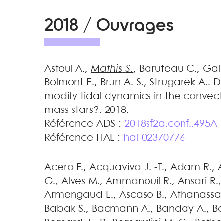
2018 / Ouvrages
Astoul
A.
,
Mathis
S.
,
Baruteau
C.
,
Gal
Bolmont
E.
,
Brun
A. S.
,
Strugarek
A.
.
D
modify tidal dynamics in the convect
mass stars?
.
2018
.
Référence ADS :
2018sf2a.conf..495A
Référence HAL :
hal-02370776
Acero
F.
,
Acquaviva
J. -T.
,
Adam
R.
,
G.
,
Alves
M.
,
Ammanouil
R.
,
Ansari
R.
Armengaud
E.
,
Ascaso
B.
,
Athanassa
Babak
S.
,
Bacmann
A.
,
Banday
A.
,
B