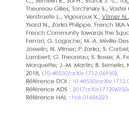
C.
,
Semelin
B.
,
Sol
H.
,
Starck
J. -L.
,
Ta
Theureau
Gilles
,
Torchinsky
S.
,
Vastel
Verstraete
L.
,
Vigouroux
X.
,
Vilmer
N.
Ysard
N.
,
Zarka
Philippe
.
French SKA 
French Community towards the Squar
Ferrari; G. Lagache; M.-A. Miville-Des
Josselin; N. Vilmer; P. Zarka; S. Corbel
Lambert; G. Theureau; S. Bosse; A. Fer
Marquette; J.-M. Martin; B. Semelin; M.
2018,
⟨10.48550/arXiv.1712.06950⟩
.
Référence DOI :
10.48550/arXiv.1712.
Référence ADS :
2017arXiv171206950
Référence HAL :
hal-01686223