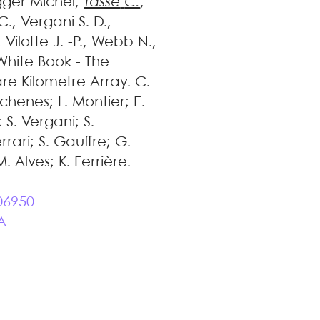
gger
Michel
,
Tasse
C.
,
C.
,
Vergani
S. D.
,
,
Vilotte
J. -P.
,
Webb
N.
,
White Book - The
e Kilometre Array
.
C.
chenes; L. Montier; E.
; S. Vergani; S.
rari; S. Gauffre; G.
 Alves; K. Ferrière.
06950
A