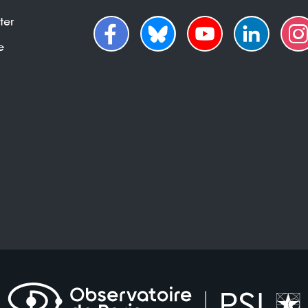
ter
e