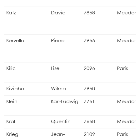
Katz
David
7868
Meudon
Kervella
Pierre
7966
Meudon
Kilic
Lise
2096
Paris
Kiviaho
Wilma
7960
Klein
Karl-Ludwig
7761
Meudon
Kral
Quentin
7668
Meudon
Krieg
Jean-
2109
Paris