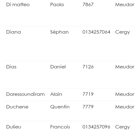
Di matteo
Paola
7867
Meudon
Diana
Séphan
0134257064
Cergy
Dias
Daniel
7126
Meudon
Doressoundiram
Alain
7719
Meudon
Duchene
Quentin
7779
Meudon
Dulieu
Francois
0134257096
Cergy