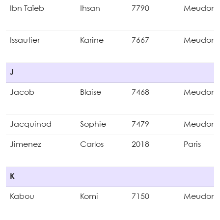
Ibn Taïeb
Ihsan
7790
Meudon
Issautier
Karine
7667
Meudon
J
Jacob
Blaise
7468
Meudon
Jacquinod
Sophie
7479
Meudon
Jimenez
Carlos
2018
Paris
K
Kabou
Komi
7150
Meudon