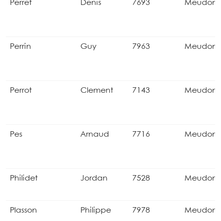
Perret
Denis
7693
Meudon
Perrin
Guy
7963
Meudon
Perrot
Clement
7143
Meudon
Pes
Arnaud
7716
Meudon
Philidet
Jordan
7528
Meudon
Plasson
Philippe
7978
Meudon