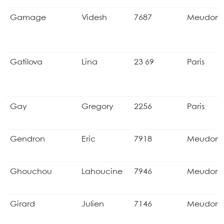
Gamage
Videsh
7687
Meudon
Gatilova
Lina
23 69
Paris
Gay
Gregory
2256
Paris
Gendron
Eric
7918
Meudon
Ghouchou
Lahoucine
7946
Meudon
Girard
Julien
7146
Meudon