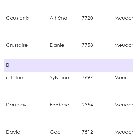
Coustenis
Athéna
7720
Meudon
Crussaire
Daniel
7758
Meudon
D
d Estan
Sylvaine
7697
Meudon
Dauplay
Frederic
2354
Meudon
David
Gael
7512
Meudon