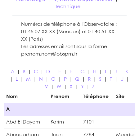
Technique
Numéros de téléphone à l'Observatoire :
01 45 07 XX XX (Meudon) et 01 40 51 XX
XX (Paris)
Les adresses email sont sous la forme
prenom.nom@obspm.fr
A
|
B
|
C
|
D
|
E
|
F
|
G
|
H
|
I
|
J
|
K
|
L
|
M
|
N
|
O
|
P
|
Q
|
R
|
S
|
T
|
U
|
V
|
W
|
X
|
Y
|
Z
Nom
Prenom
Téléphone
Site
A
Abd El Dayem
Karim
7101
Aboudarham
Jean
7784
Meudon