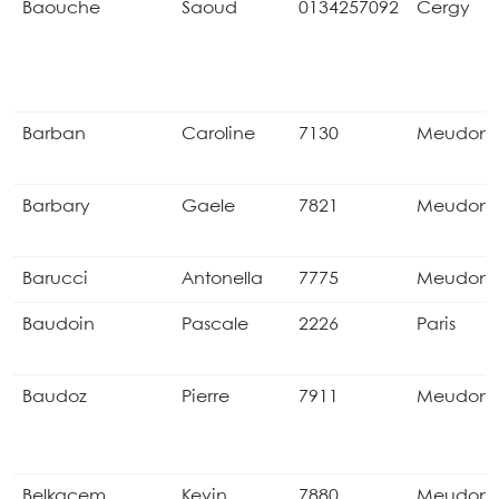
Baouche
Saoud
0134257092
Cergy
Barban
Caroline
7130
Meudon
Barbary
Gaele
7821
Meudon
Barucci
Antonella
7775
Meudon
Baudoin
Pascale
2226
Paris
Baudoz
Pierre
7911
Meudon
Belkacem
Kevin
7880
Meudon