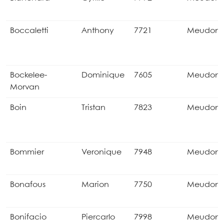
Boccaletti
Anthony
7721
Meudon
Bockelee-
Dominique
7605
Meudon
Morvan
Boin
Tristan
7823
Meudon
Bommier
Veronique
7948
Meudon
Bonafous
Marion
7750
Meudon
Bonifacio
Piercarlo
7998
Meudon