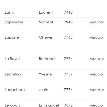
Lamy
Laurent
7410
Lapeyrere
Vincent
7940
Meudon
Laporte
Chervin
7763
Meudon
Le Ruyet
Bertrand
7974
Meudon
Lebreton
Yveline
7737
Meudon
Lecacheux
Alain
7774
Meudon
Lellouch
Emmanuel
7672
Meudon