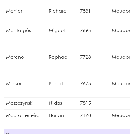
Monier
Richard
7831
Meudon
Montargès
Miguel
7695
Meudon
Moreno
Raphael
7728
Meudon
Mosser
Benoît
7675
Meudon
Moszczynski
Niklas
7815
Moura Ferreira
Florian
7178
Meudon