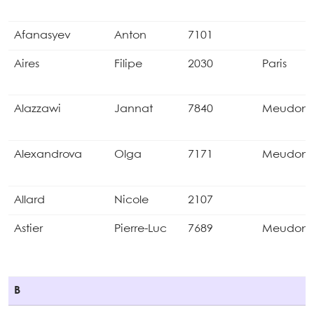
Afanasyev
Anton
7101
Aires
Filipe
2030
Paris
Alazzawi
Jannat
7840
Meudon
Alexandrova
Olga
7171
Meudon
Allard
Nicole
2107
Astier
Pierre-Luc
7689
Meudon
B