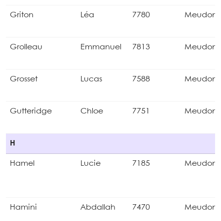
Griton
Léa
7780
Meudon
Grolleau
Emmanuel
7813
Meudon
Grosset
Lucas
7588
Meudon
Gutteridge
Chloe
7751
Meudon
H
Hamel
Lucie
7185
Meudon
Hamini
Abdallah
7470
Meudon