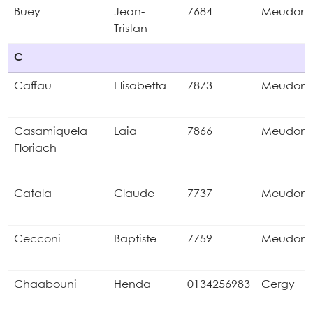
Buey
Jean-
7684
Meudon
Tristan
C
Caffau
Elisabetta
7873
Meudon
Casamiquela
Laia
7866
Meudon
Floriach
Catala
Claude
7737
Meudon
Cecconi
Baptiste
7759
Meudon
Chaabouni
Henda
0134256983
Cergy