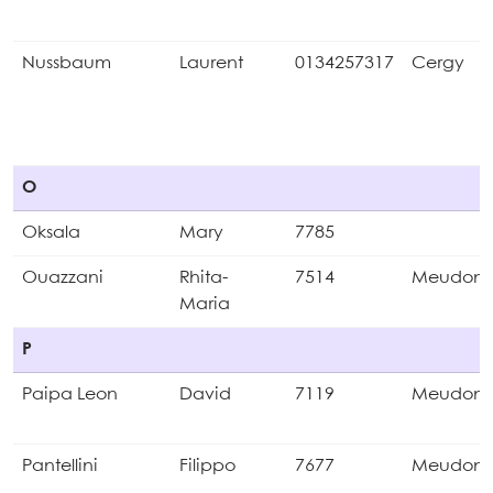
Nussbaum
Laurent
0134257317
Cergy
O
Oksala
Mary
7785
Ouazzani
Rhita-
7514
Meudon
Maria
P
Paipa Leon
David
7119
Meudon
Pantellini
Filippo
7677
Meudon