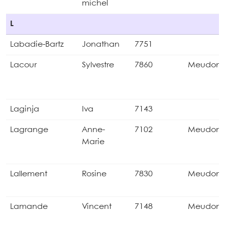
michel
L
Labadie-Bartz
Jonathan
7751
Lacour
Sylvestre
7860
Meudon
Laginja
Iva
7143
Lagrange
Anne-
7102
Meudon
Marie
Lallement
Rosine
7830
Meudon
Lamande
Vincent
7148
Meudon