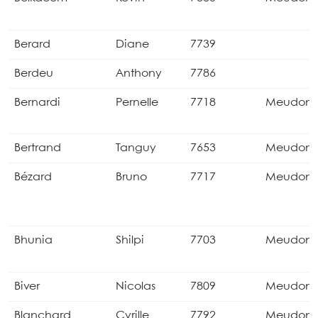
Berard
Diane
7739
Berdeu
Anthony
7786
Bernardi
Pernelle
7718
Meudon
Bertrand
Tanguy
7653
Meudon
Bézard
Bruno
7717
Meudon
Bhunia
Shilpi
7703
Meudon
Biver
Nicolas
7809
Meudon
Blanchard
Cyrille
7792
Meudon