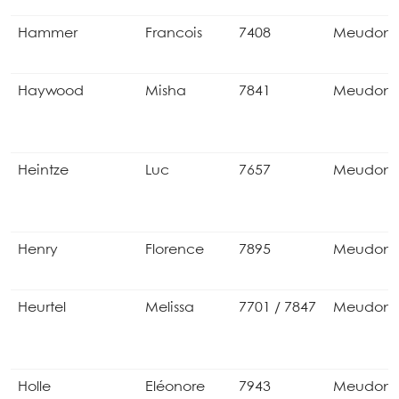
Hammer
Francois
7408
Meudon
Haywood
Misha
7841
Meudon
Heintze
Luc
7657
Meudon
Henry
Florence
7895
Meudon
Heurtel
Melissa
7701 / 7847
Meudon
Holle
Eléonore
7943
Meudon