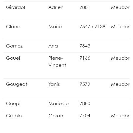
Girardot
Adrien
7881
Meudon
Glanc
Marie
7547 / 7139
Meudon
Gomez
Ana
7843
Gouel
Pierre-
7166
Meudon
Vincent
Gougeat
Yanis
7579
Meudon
Goupil
Marie-Jo
7880
Greblo
Goran
7404
Meudon