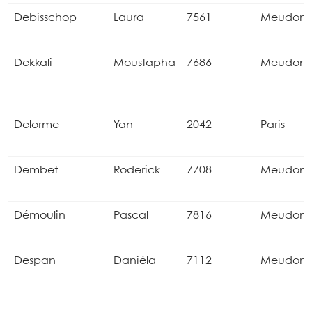
Debisschop
Laura
7561
Meudon
Dekkali
Moustapha
7686
Meudon
Delorme
Yan
2042
Paris
Dembet
Roderick
7708
Meudon
Démoulin
Pascal
7816
Meudon
Despan
Daniéla
7112
Meudon