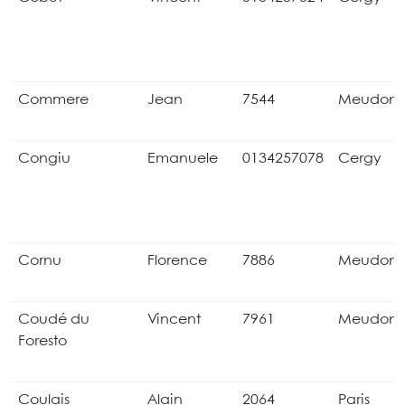
Commere
Jean
7544
Meudon
Congiu
Emanuele
0134257078
Cergy
Cornu
Florence
7886
Meudon
Coudé du
Vincent
7961
Meudon
Foresto
Coulais
Alain
2064
Paris