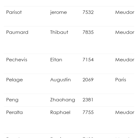
Parisot
jerome
7532
Meudon
Paumard
Thibaut
7835
Meudon
Pechevis
Eitan
7154
Meudon
Pelage
Augustin
2069
Paris
Peng
Zhaohang
2381
Peralta
Raphael
7755
Meudon