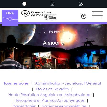
EN PRATIQUE
Annuaire
Tous les pôles
|
Administration - Secrétariat Général
|
Étoiles et Galaxies
|
Haute Résolution Angulaire en Astrophysique
|
Héliosphère et Plasmas Astrophysiques
|
Planétologie
|
Systèmes exoplanétaires
|