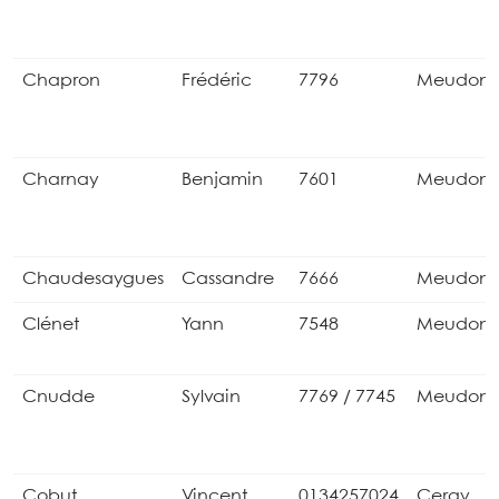
Chapron
Frédéric
7796
Meudon
Charnay
Benjamin
7601
Meudon
Chaudesaygues
Cassandre
7666
Meudon
Clénet
Yann
7548
Meudon
Cnudde
Sylvain
7769 / 7745
Meudon
Cobut
Vincent
0134257024
Cergy