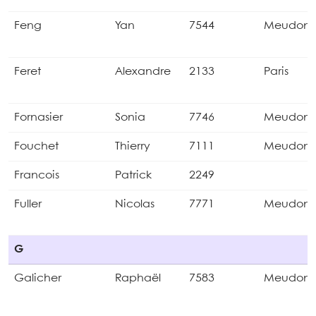
Feng
Yan
7544
Meudon
Feret
Alexandre
2133
Paris
Fornasier
Sonia
7746
Meudon
Fouchet
Thierry
7111
Meudon
Francois
Patrick
2249
Fuller
Nicolas
7771
Meudon
G
Galicher
Raphaël
7583
Meudon