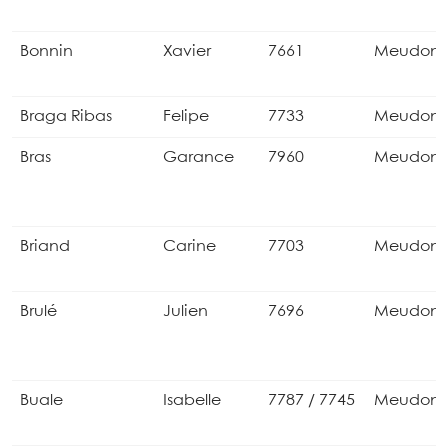
Bonnin
Xavier
7661
Meudon
Braga Ribas
Felipe
7733
Meudon
Bras
Garance
7960
Meudon
Briand
Carine
7703
Meudon
Brulé
Julien
7696
Meudon
Buale
Isabelle
7787 / 7745
Meudon