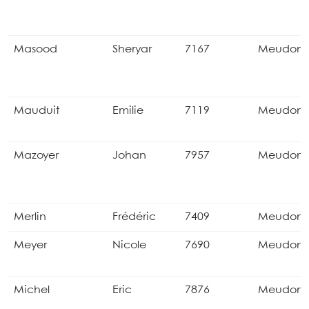
Masood
Sheryar
7167
Meudon
Mauduit
Emilie
7119
Meudon
Mazoyer
Johan
7957
Meudon
Merlin
Frédéric
7409
Meudon
Meyer
Nicole
7690
Meudon
Michel
Eric
7876
Meudon