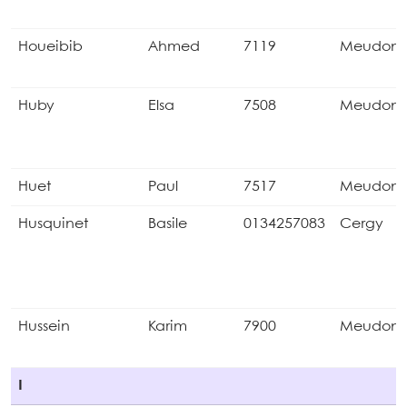
Houeibib
Ahmed
7119
Meudon
Huby
Elsa
7508
Meudon
Huet
Paul
7517
Meudon
Husquinet
Basile
0134257083
Cergy
Hussein
Karim
7900
Meudon
I