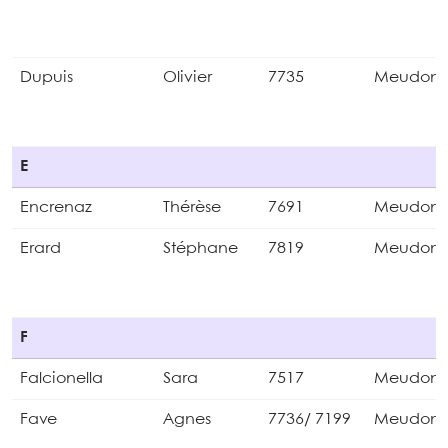
Dupuis
Olivier
7735
Meudon
E
Encrenaz
Thérèse
7691
Meudon
Erard
Stéphane
7819
Meudon
F
Falcionella
Sara
7517
Meudon
Fave
Agnes
7736/ 7199
Meudon