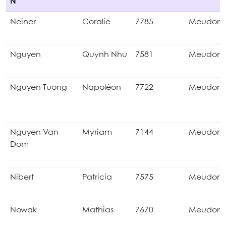
N
Neiner
Coralie
7785
Meudon
Nguyen
Quynh Nhu
7581
Meudon
Nguyen Tuong
Napoléon
7722
Meudon
Nguyen Van
Myriam
7144
Meudon
Dom
Nibert
Patricia
7575
Meudon
Nowak
Mathias
7670
Meudon