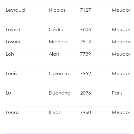
Levraud
Nicolas
7127
Meudon
Leyrat
Cédric
7606
Meudon
Lissoni
Michele
7512
Meudon
Loh
Alan
7739
Meudon
Louis
Corentin
7952
Meudon
Lu
Ducheng
2096
Paris
Lucas
Bryan
7960
Meudon