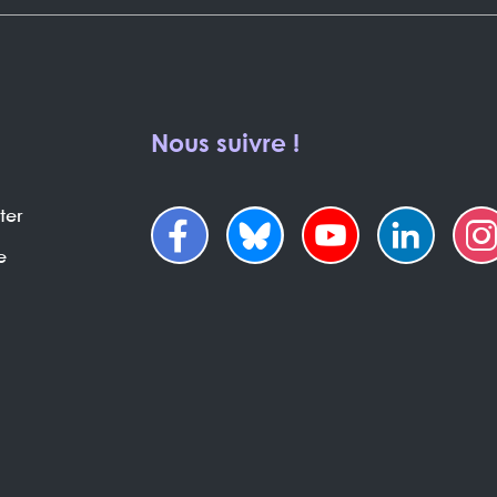
Nous suivre !
ter
e