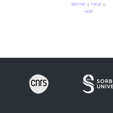
REPORT
|
THESE
|
HDR