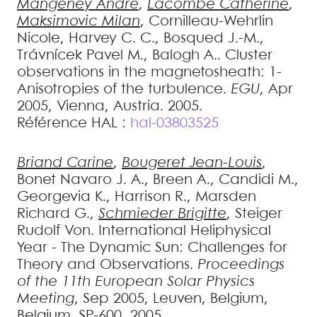
Mangeney
André
,
Lacombe
Catherine
,
Maksimovic
Milan
,
Cornilleau-Wehrlin
Nicole
,
Harvey
C. C.
,
Bosqued
J.-M.
,
Trávnícek
Pavel M.
,
Balogh
A.
.
Cluster
observations in the magnetosheath: 1-
Anisotropies of the turbulence
.
EGU
, Apr
2005, Vienna, Austria. 2005
.
Référence HAL :
hal-03803525
Briand
Carine
,
Bougeret
Jean-Louis
,
Bonet Navaro
J. A.
,
Breen
A.
,
Candidi
M.
,
Georgevia
K.
,
Harrison
R.
,
Marsden
Richard G.
,
Schmieder
Brigitte
,
Steiger
Rudolf Von
.
International Heliphysical
Year - The Dynamic Sun: Challenges for
Theory and Observations
.
Proceedings
of the 11th European Solar Physics
Meeting
, Sep 2005, Leuven, Belgium,
Belgium. SP-600, 2005
.