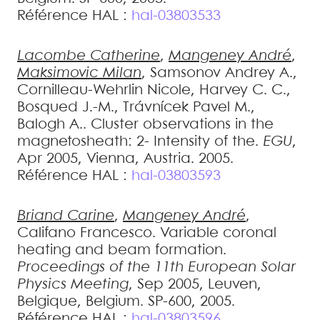
Référence HAL :
hal-03803533
Lacombe
Catherine
,
Mangeney
André
,
Maksimovic
Milan
,
Samsonov
Andrey A.
,
Cornilleau-Wehrlin
Nicole
,
Harvey
C. C.
,
Bosqued
J.-M.
,
Trávnícek
Pavel M.
,
Balogh
A.
.
Cluster observations in the
magnetosheath: 2- Intensity of the
.
EGU
,
Apr 2005, Vienna, Austria. 2005
.
Référence HAL :
hal-03803593
Briand
Carine
,
Mangeney
André
,
Califano
Francesco
.
Variable coronal
heating and beam formation
.
Proceedings of the 11th European Solar
Physics Meeting
, Sep 2005, Leuven,
Belgique, Belgium. SP-600, 2005
.
Référence HAL :
hal-03803596