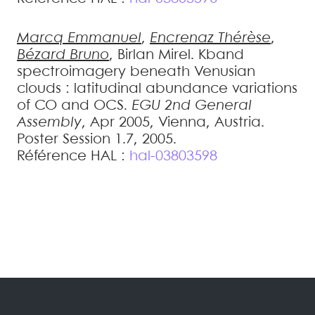
Marcq
Emmanuel
,
Encrenaz
Thérèse
,
Bézard
Bruno
,
Birlan
Mirel
.
Kband
spectroimagery beneath Venusian
clouds : latitudinal abundance variations
of CO and OCS
.
EGU 2nd General
Assembly
, Apr 2005, Vienna, Austria.
Poster Session 1.7, 2005
.
Référence HAL :
hal-03803598