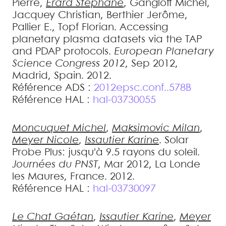
Pierre
,
Erard
Stéphane
,
Gangloff
Michel
,
Jacquey
Christian
,
Berthier
Jerôme
,
Pallier
E.
,
Topf
Florian
.
Accessing
planetary plasma datasets via the TAP
and PDAP protocols
.
European Planetary
Science Congress 2012
, Sep 2012,
Madrid, Spain. 2012
.
Référence ADS :
2012epsc.conf..578B
Référence HAL :
hal-03730055
Moncuquet
Michel
,
Maksimovic
Milan
,
Meyer
Nicole
,
Issautier
Karine
.
Solar
Probe Plus: jusqu'à 9.5 rayons du soleil
.
Journées du PNST
, Mar 2012, La Londe
les Maures, France. 2012
.
Référence HAL :
hal-03730097
Le Chat
Gaétan
,
Issautier
Karine
,
Meyer