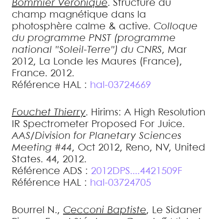
Bommier
Véronique
.
Structure du
champ magnétique dans la
photosphère calme & active
.
Colloque
du programme PNST (programme
national "Soleil-Terre") du CNRS
, Mar
2012, La Londe les Maures (France),
France. 2012
.
Référence HAL :
hal-03724669
Fouchet
Thierry
.
Hirims: A High Resolution
IR Spectrometer Proposed For Juice
.
AAS/Division for Planetary Sciences
Meeting #44
, Oct 2012, Reno, NV, United
States. 44, 2012
.
Référence ADS :
2012DPS....4421509F
Référence HAL :
hal-03724705
Bourrel
N.
,
Cecconi
Baptiste
,
Le Sidaner