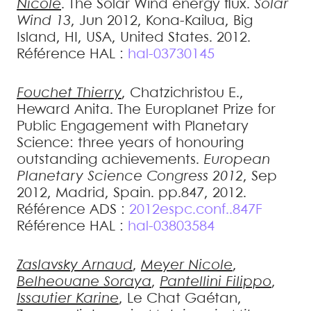
Nicole
.
The Solar Wind energy flux
.
Solar
Wind 13
, Jun 2012, Kona-Kailua, Big
Island, HI, USA, United States. 2012
.
Référence HAL :
hal-03730145
Fouchet
Thierry
,
Chatzichristou
E.
,
Heward
Anita
.
The Europlanet Prize for
Public Engagement with Planetary
Science: three years of honouring
outstanding achievements
.
European
Planetary Science Congress 2012
, Sep
2012, Madrid, Spain. pp.847, 2012
.
Référence ADS :
2012espc.conf..847F
Référence HAL :
hal-03803584
Zaslavsky
Arnaud
,
Meyer
Nicole
,
Belheouane
Soraya
,
Pantellini
Filippo
,
Issautier
Karine
,
Le Chat
Gaétan
,