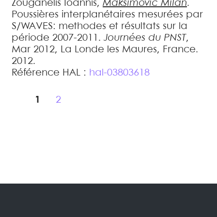
Zouganelis
Ioannis
,
Maksimovic
Milan
.
Poussières interplanétaires mesurées par
S/WAVES: methodes et résultats sur la
période 2007-2011
.
Journées du PNST
,
Mar 2012, La Londe les Maures, France.
2012
.
Référence HAL :
hal-03803618
1
2