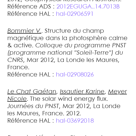
Référence ADS :
2012EGUGA..14.7013B
Référence HAL :
hal-02906591
Bommier
V.
.
Structure du champ
magnétique dans la photosphère calme
& active
.
Colloque du programme PNST
(programme national "Soleil-Terre") du
CNRS
, Mar 2012, La Londe les Maures,
France
.
Référence HAL :
hal-02908026
Le Chat
Gaétan
,
Issautier
Karine
,
Meyer
Nicole
.
The solar wind energy flux
.
Journées du PNST
, Mar 2012, La Londe
les Maures, France. 2012
.
Référence HAL :
hal-03692018