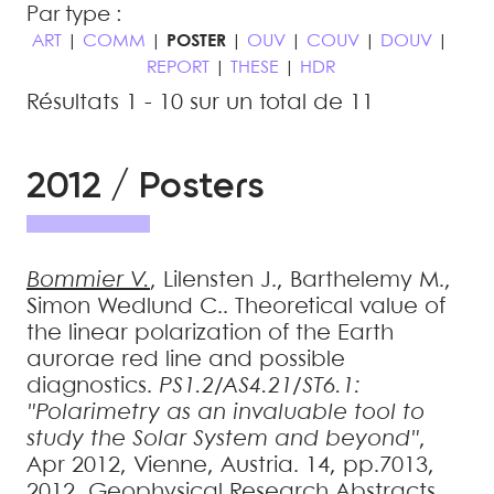
Par type :
ART
|
COMM
|
POSTER
|
OUV
|
COUV
|
DOUV
|
REPORT
|
THESE
|
HDR
Résultats 1 - 10 sur un total de 11
2012 / Posters
Bommier
V.
,
Lilensten
J.
,
Barthelemy
M.
,
Simon Wedlund
C.
.
Theoretical value of
the linear polarization of the Earth
aurorae red line and possible
diagnostics
.
PS1.2/AS4.21/ST6.1:
"Polarimetry as an invaluable tool to
study the Solar System and beyond"
,
Apr 2012, Vienne, Austria. 14, pp.7013,
2012, Geophysical Research Abstracts
.