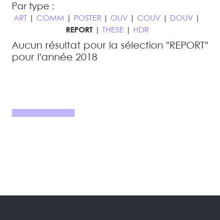
Par type :
ART
|
COMM
|
POSTER
|
OUV
|
COUV
|
DOUV
|
REPORT
|
THESE
|
HDR
Aucun résultat pour la sélection "REPORT"
pour l'année 2018