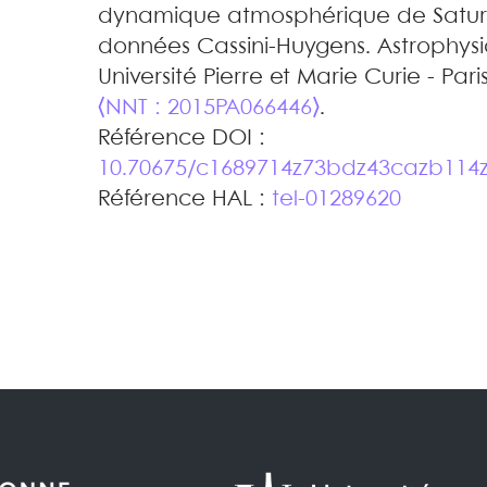
dynamique atmosphérique de Saturn
données Cassini-Huygens
.
Astrophysi
Université Pierre et Marie Curie - Pari
⟨NNT : 2015PA066446⟩
.
Référence DOI :
10.70675/c1689714z73bdz43cazb11
Référence HAL :
tel-01289620