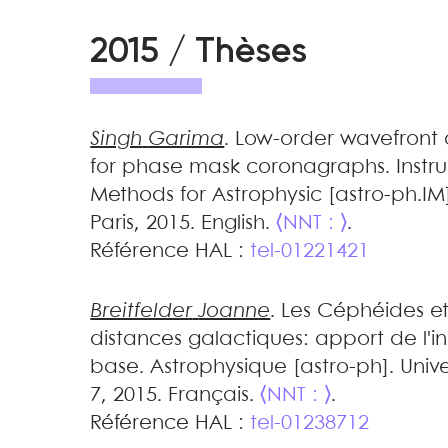
2015 / Thèses
Singh
Garima
.
Low-order wavefront c
for phase mask coronagraphs
.
Inst
Methods for Astrophysic [astro-ph.IM
Paris, 2015. English.
⟨NNT : ⟩
.
Référence HAL :
tel-01221421
Breitfelder
Joanne
.
Les Céphéides et 
distances galactiques: apport de l'i
base
.
Astrophysique [astro-ph]. Univer
7, 2015. Français.
⟨NNT : ⟩
.
Référence HAL :
tel-01238712