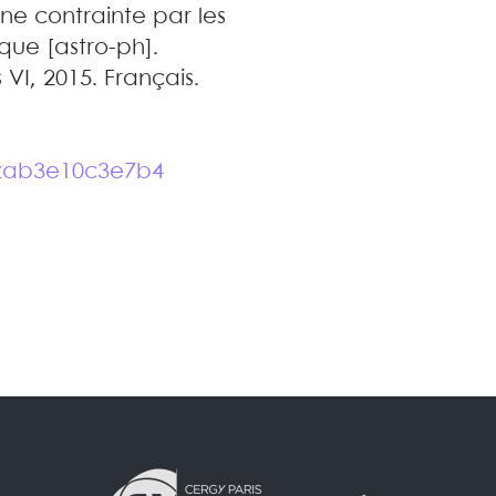
e contrainte par les
que [astro-ph].
s VI, 2015. Français.
4zab3e10c3e7b4