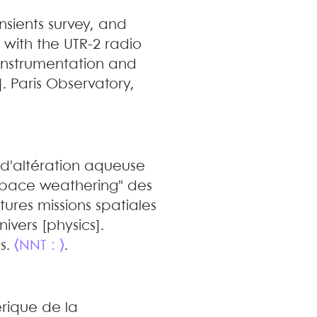
nsients survey, and
 with the UTR-2 radio
Instrumentation and
. Paris Observatory,
 d'altération aqueuse
"space weathering" des
tures missions spatiales
nivers [physics].
is.
⟨NNT : ⟩
.
rique de la