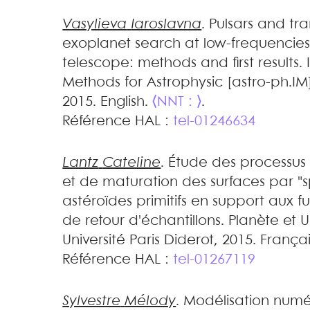
Vasylieva
Iaroslavna
.
Pulsars and tra
exoplanet search at low-frequencies
telescope: methods and first results
.
Methods for Astrophysic [astro-ph.IM]
2015. English.
⟨NNT : ⟩
.
Référence HAL :
tel-01246634
Lantz
Cateline
.
Étude des processus
et de maturation des surfaces par 
astéroïdes primitifs en support aux fu
de retour d'échantillons
.
Planète et U
Université Paris Diderot, 2015. França
Référence HAL :
tel-01267119
Sylvestre
Mélody
.
Modélisation numé