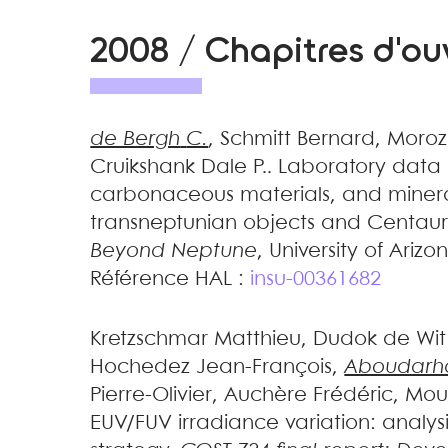
2008 / Chapitres d'o
de Bergh
C.
,
Schmitt
Bernard
,
Moroz
Cruikshank
Dale P.
.
Laboratory data o
carbonaceous materials, and mineral
transneptunian objects and Centaur
Beyond Neptune
, University of Arizo
Référence HAL :
insu-00361682
Kretzschmar
Matthieu
,
Dudok de Wit
Hochedez
Jean-François
,
Aboudar
Pierre-Olivier
,
Auchère
Frédéric
,
Mou
EUV/FUV irradiance variation: analys