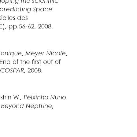
loping the scientific
 predicting Space
cielles des
, pp.56-62, 2008
.
onique
,
Meyer
Nicole
,
End of the first out of
 COSPAR
, 2008
.
shin
W.
,
Peixinho
Nuno
.
m Beyond Neptune
,