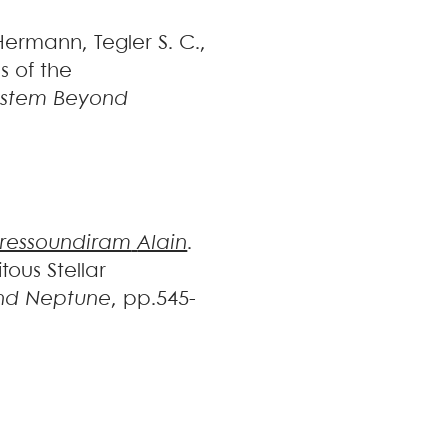
Hermann
,
Tegler
S. C.
,
s of the
System Beyond
ressoundiram
Alain
.
tous Stellar
ond Neptune
, pp.545-
R