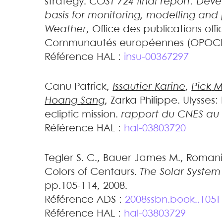
strategy
.
COST 724 final report: Deve
basis for monitoring, modelling and
Weather
, Office des publications offi
Communautés européennes (OPOCE)
Référence HAL :
insu-00367297
Canu
Patrick
,
Issautier
Karine
,
Pick
M
Hoang
Sang
,
Zarka
Philippe
.
Ulysses: 
ecliptic mission
.
rapport du CNES au
Référence HAL :
hal-03803720
Tegler
S. C.
,
Bauer
James M.
,
Romani
Colors of Centaurs
.
The Solar Syste
pp.105-114, 2008
.
Référence ADS :
2008ssbn.book..105T
Référence HAL :
hal-03803729