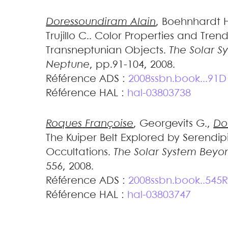
Doressoundiram
Alain
,
Boehnhardt
Trujillo
C.
.
Color Properties and Trend
Transneptunian Objects
.
The Solar 
Neptune
, pp.91-104, 2008
.
Référence ADS :
2008ssbn.book...91D
Référence HAL :
hal-03803738
Roques
Françoise
,
Georgevits
G.
,
Do
The Kuiper Belt Explored by Serendipi
Occultations
.
The Solar System Bey
556, 2008
.
Référence ADS :
2008ssbn.book..545
Référence HAL :
hal-03803747