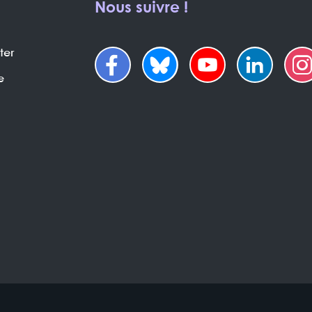
Nous suivre !
ter
e