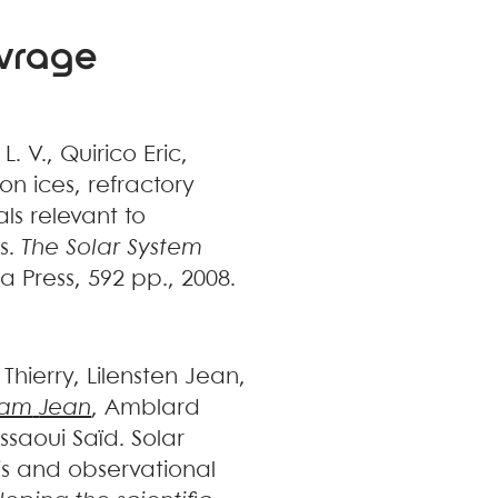
uvrage
L. V.
,
Quirico
Eric
,
n ices, refractory
s relevant to
s
.
The Solar System
na Press, 592 pp., 2008
.
Thierry
,
Lilensten
Jean
,
ham
Jean
,
Amblard
ssaoui
Saïd
.
Solar
is and observational