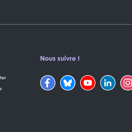
Nous suivre !
ter
e