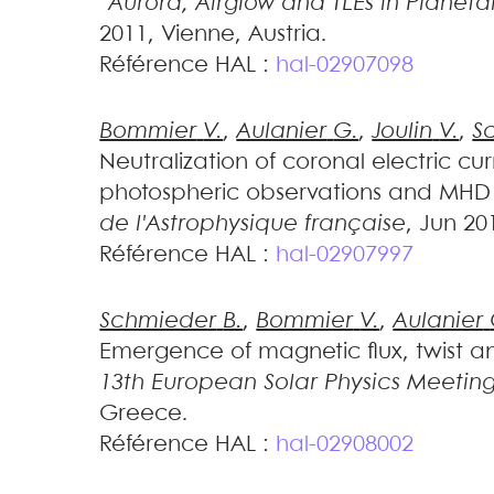
"Aurora, Airglow and TLEs in Planet
2011, Vienne, Austria
.
Référence HAL :
hal-02907098
Bommier
V.
,
Aulanier
G.
,
Joulin
V.
,
S
Neutralization of coronal electric cu
photospheric observations and MHD 
de l'Astrophysique française
, Jun 20
Référence HAL :
hal-02907997
Schmieder
B.
,
Bommier
V.
,
Aulanier
Emergence of magnetic flux, twist an
13th European Solar Physics Meetin
Greece
.
Référence HAL :
hal-02908002