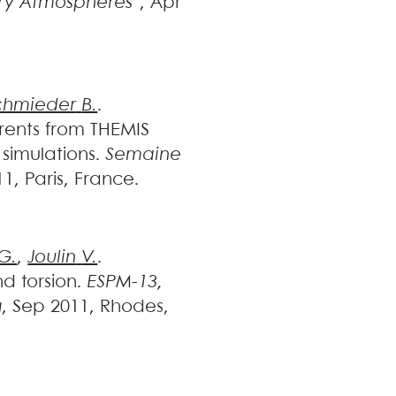
ary Atmospheres"
, Apr
chmieder
B.
.
rrents from THEMIS
simulations
.
Semaine
11, Paris, France
.
G.
,
Joulin
V.
.
d torsion
.
ESPM-13,
g
, Sep 2011, Rhodes,