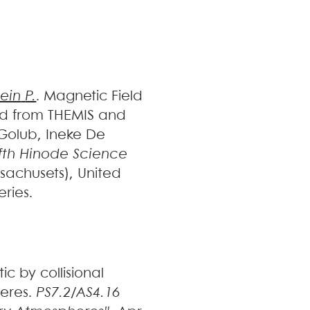
ein
P.
.
Magnetic Field
ved from THEMIS and
Golub, Ineke De
ifth Hinode Science
sachusets), United
eries
.
ic by collisional
heres
.
PS7.2/AS4.16