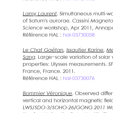
Lamy
Laurent
.
Simultaneous multi-w
of Saturn's aurorae
.
Cassini Magnet
Science workshop
, Apr 2011, Annap
Référence HAL :
hal-03730058
Le Chat
Gaétan
,
Issautier
Karine
,
Me
Sang
.
Large−scale variation of solar
properties: Ulysses measurements
.
S
France, France. 2011
.
Référence HAL :
hal-03730076
Bommier
Véronique
.
Observed diffe
vertical and horizontal magnetic fiel
LWS/SDO-3/SOHO-26/GONG 2011 Wo