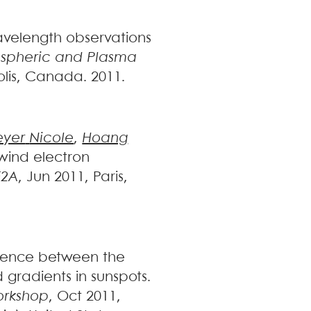
avelength observations
ospheric and Plasma
olis, Canada. 2011
.
yer
Nicole
,
Hoang
 wind electron
F2A
, Jun 2011, Paris,
rence between the
d gradients in sunspots
.
rkshop
, Oct 2011,