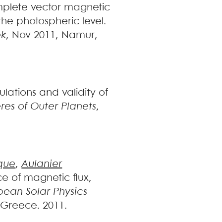
omplete vector magnetic
 the photospheric level
.
ek
, Nov 2011, Namur,
ulations and validity of
es of Outer Planets
,
que
,
Aulanier
 of magnetic flux,
pean Solar Physics
 Greece. 2011
.