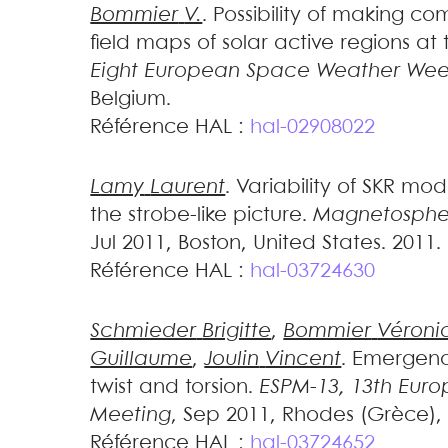
Bommier
V.
.
Possibility of making c
field maps of solar active regions at
Eight European Space Weather We
Belgium
.
Référence HAL :
hal-02908022
Lamy
Laurent
.
Variability of SKR mod
the strobe-like picture
.
Magnetospher
Jul 2011, Boston, United States. 2011
.
Référence HAL :
hal-03724630
Schmieder
Brigitte
,
Bommier
Véroni
Guillaume
,
Joulin
Vincent
.
Emergence
twist and torsion
.
ESPM-13, 13th Euro
Meeting
, Sep 2011, Rhodes (Grèce),
Référence HAL :
hal-03724652