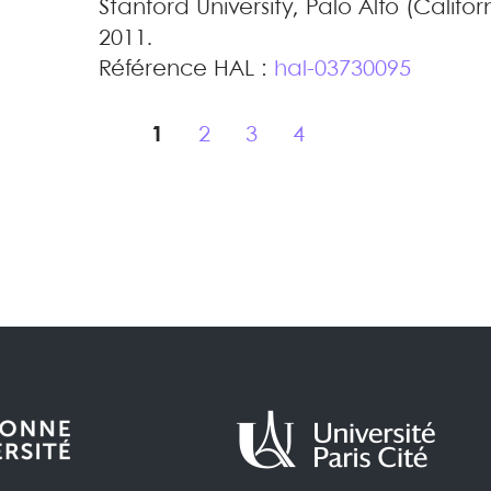
Stanford University, Palo Alto (Califor
2011
.
Référence HAL :
hal-03730095
1
2
3
4