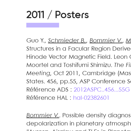
2011 / Posters
Guo
Y.
,
Schmieder
B.
,
Bommier
V.
,
M
Structures in a Facular Region Deri
Hinode Vector Magnetic Field
.
Leon 
Moortel and Toshifumi Shimizu.
The F
Meeting
, Oct 2011, Cambridge (Mas
States. 456, pp.55, ASP Conference S
Référence ADS :
2012ASPC..456...55G
Référence HAL :
hal-02382601
Bommier
V.
.
Possible density diagnost
depolarization in planetary atmosp