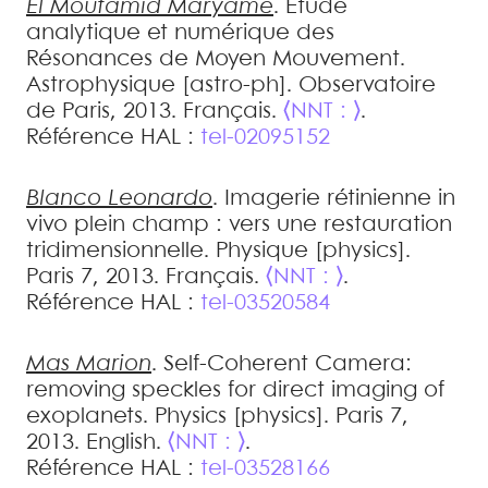
El Moutamid
Maryame
.
Etude
analytique et numérique des
Résonances de Moyen Mouvement
.
Astrophysique [astro-ph]. Observatoire
de Paris, 2013. Français.
⟨NNT : ⟩
.
Référence HAL :
tel-02095152
Blanco
Leonardo
.
Imagerie rétinienne in
vivo plein champ : vers une restauration
tridimensionnelle
.
Physique [physics].
Paris 7, 2013. Français.
⟨NNT : ⟩
.
Référence HAL :
tel-03520584
Mas
Marion
.
Self-Coherent Camera:
removing speckles for direct imaging of
exoplanets
.
Physics [physics]. Paris 7,
2013. English.
⟨NNT : ⟩
.
Référence HAL :
tel-03528166