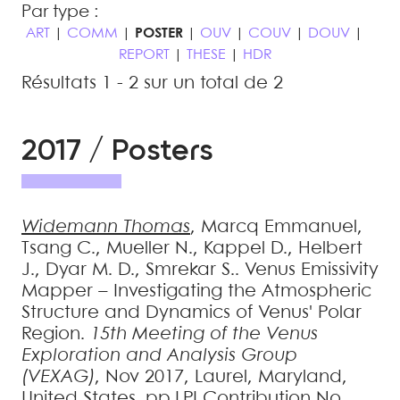
Par type :
ART
|
COMM
|
POSTER
|
OUV
|
COUV
|
DOUV
|
REPORT
|
THESE
|
HDR
Résultats 1 - 2 sur un total de 2
2017 / Posters
Widemann
Thomas
,
Marcq
Emmanuel
,
Tsang
C.
,
Mueller
N.
,
Kappel
D.
,
Helbert
J.
,
Dyar
M. D.
,
Smrekar
S.
.
Venus Emissivity
Mapper – Investigating the Atmospheric
Structure and Dynamics of Venus' Polar
Region
.
15th Meeting of the Venus
Exploration and Analysis Group
(VEXAG)
, Nov 2017, Laurel, Maryland,
United States. pp.LPI Contribution No.