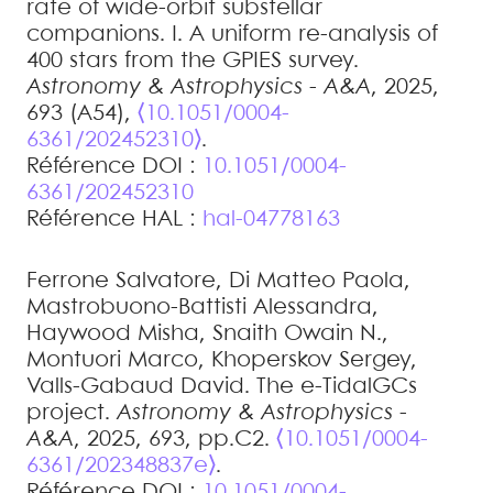
rate of wide-orbit substellar
companions. I. A uniform re-analysis of
400 stars from the GPIES survey
.
Astronomy & Astrophysics - A&A
, 2025,
693 (A54),
⟨10.1051/0004-
6361/202452310⟩
.
Référence DOI :
10.1051/0004-
6361/202452310
Référence HAL :
hal-04778163
Ferrone
Salvatore
,
Di Matteo
Paola
,
Mastrobuono-Battisti
Alessandra
,
Haywood
Misha
,
Snaith
Owain N.
,
Montuori
Marco
,
Khoperskov
Sergey
,
Valls-Gabaud
David
.
The e-TidalGCs
project
.
Astronomy & Astrophysics -
A&A
, 2025, 693, pp.C2.
⟨10.1051/0004-
6361/202348837e⟩
.
Référence DOI :
10.1051/0004-