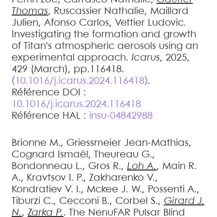
Thomas
,
Ruscassier
Nathalie
,
Maillard
Julien
,
Afonso
Carlos
,
Vettier
Ludovic
.
Investigating the formation and growth
of Titan's atmospheric aerosols using an
experimental approach
.
Icarus
, 2025,
429 (March), pp.116418.
⟨10.1016/j.icarus.2024.116418⟩
.
Référence DOI :
10.1016/j.icarus.2024.116418
Référence HAL :
insu-04842988
Brionne
M.
,
Griessmeier
Jean-Mathias
,
Cognard
Ismaël
,
Theureau
G.
,
Bondonneau
L.
,
Gros
R.
,
Loh
A.
,
Main
R.
A.
,
Kravtsov
I. P.
,
Zakharenko
V.
,
Kondratiev
V. I.
,
Mckee
J. W.
,
Possenti
A.
,
Tiburzi
C.
,
Cecconi
B.
,
Corbel
S.
,
Girard
J.
N.
,
Zarka
P.
.
The NenuFAR Pulsar Blind