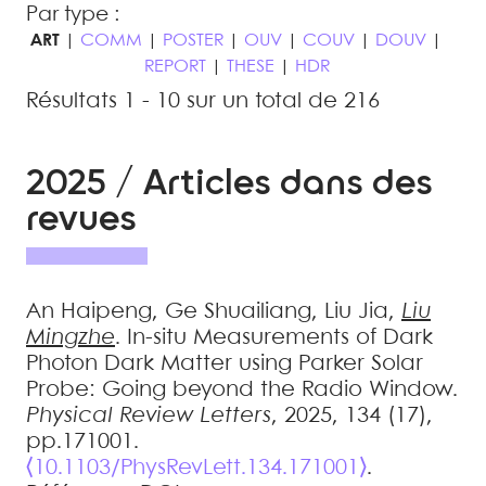
Par type :
ART
|
COMM
|
POSTER
|
OUV
|
COUV
|
DOUV
|
REPORT
|
THESE
|
HDR
Résultats 1 - 10 sur un total de 216
2025 / Articles dans des
revues
An
Haipeng
,
Ge
Shuailiang
,
Liu
Jia
,
Liu
Mingzhe
.
In-situ Measurements of Dark
Photon Dark Matter using Parker Solar
Probe: Going beyond the Radio Window
.
Physical Review Letters
, 2025, 134 (17),
pp.171001.
⟨10.1103/PhysRevLett.134.171001⟩
.