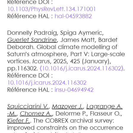
Référence DOI :
10.1103/PhysRevLett.134.171001
Référence HAL :
hal-04593882
Donnelly
Padraig
,
Spiga
Aymeric
,
Guerlet
Sandrine
,
James
Matt
,
Bardet
Deborah
.
Global climate modelling of
Saturn’s atmosphere, Part V: Large-scale
vortices
.
Icarus
, 2025, 425 (January),
pp.116302.
⟨10.1016/j.icarus.2024.116302⟩
.
Référence DOI :
10.1016/j.icarus.2024.116302
Référence HAL :
insu-04694942
Squicciarini
V.
,
Mazoyer
J.
,
Lagrange
A.
-M.
,
Chomez
A.
,
Delorme
P.
,
Flasseur
O.
,
Kiefer
F.
.
The COBREX archival survey:
improved constraints on the occurrence