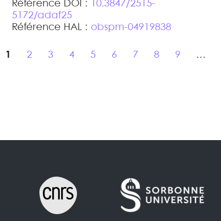
Référence DOI :
10.3847/2515-
5172/adaf25
Référence HAL :
obspm-04919838
1
2
3
4
5
6
7
8
9
…