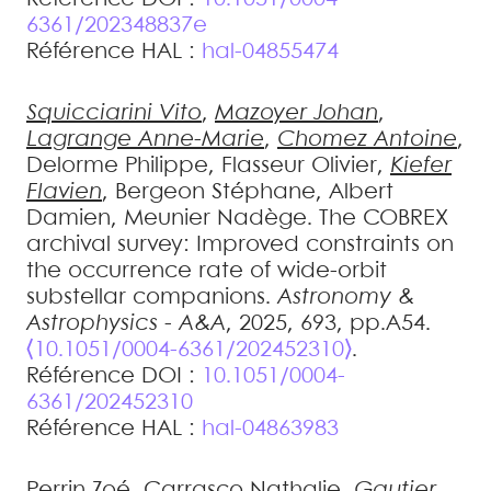
6361/202348837e
Référence HAL :
hal-04855474
Squicciarini
Vito
,
Mazoyer
Johan
,
Lagrange
Anne-Marie
,
Chomez
Antoine
,
Delorme
Philippe
,
Flasseur
Olivier
,
Kiefer
Flavien
,
Bergeon
Stéphane
,
Albert
Damien
,
Meunier
Nadège
.
The COBREX
archival survey: Improved constraints on
the occurrence rate of wide-orbit
substellar companions
.
Astronomy &
Astrophysics - A&A
, 2025, 693, pp.A54.
⟨10.1051/0004-6361/202452310⟩
.
Référence DOI :
10.1051/0004-
6361/202452310
Référence HAL :
hal-04863983
Perrin
Zoé
,
Carrasco
Nathalie
,
Gautier