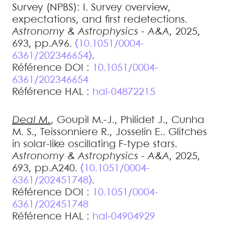
Survey (NPBS): I. Survey overview,
expectations, and first redetections
.
Astronomy & Astrophysics - A&A
, 2025,
693, pp.A96.
⟨10.1051/0004-
6361/202346654⟩
.
Référence DOI :
10.1051/0004-
6361/202346654
Référence HAL :
hal-04872215
Deal
M.
,
Goupil
M.-J.
,
Philidet
J.
,
Cunha
M. S.
,
Teissonniere
R.
,
Josselin
E.
.
Glitches
in solar-like oscillating F-type stars
.
Astronomy & Astrophysics - A&A
, 2025,
693, pp.A240.
⟨10.1051/0004-
6361/202451748⟩
.
Référence DOI :
10.1051/0004-
6361/202451748
Référence HAL :
hal-04904929