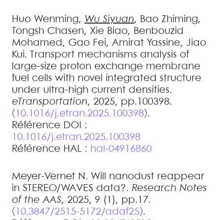
Huo
Wenming
,
Wu
Siyuan
,
Bao
Zhiming
,
Tongsh
Chasen
,
Xie
Biao
,
Benbouzid
Mohamed
,
Gao
Fei
,
Amirat
Yassine
,
Jiao
Kui
.
Transport mechanisms analysis of
large-size proton exchange membrane
fuel cells with novel integrated structure
under ultra-high current densities
.
eTransportation
, 2025, pp.100398.
⟨10.1016/j.etran.2025.100398⟩
.
Référence DOI :
10.1016/j.etran.2025.100398
Référence HAL :
hal-04916860
Meyer-Vernet
N
.
Will nanodust reappear
in STEREO/WAVES data?
.
Research Notes
of the AAS
, 2025, 9 (1), pp.17.
⟨10.3847/2515-5172/adaf25⟩
.