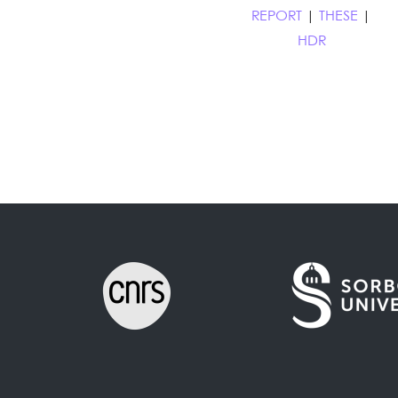
REPORT
|
THESE
|
HDR