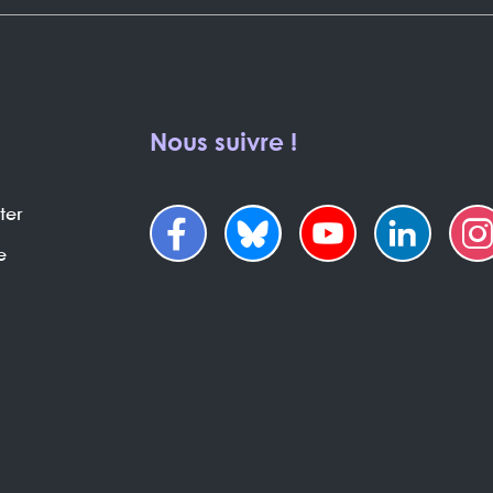
Nous suivre !
ter
e