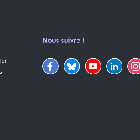
Nous suivre !
ter
e