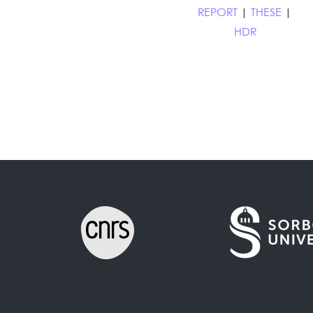
REPORT
|
THESE
|
HDR